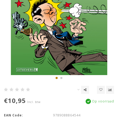
€10,95
Op voorraad
Incl. btw
EAN Code:
9789088864544