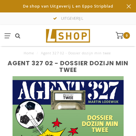
De shop van Uitgeverij L en Eppo Stripblad
UITGEVERIJ L
0
Home
/
Agent 327 02 - Dossier dozijn min twee
AGENT 327 02 - DOSSIER DOZIJN MIN
TWEE