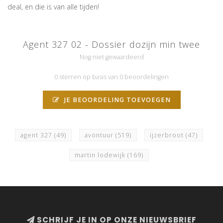
deal, en die is van alle tijden!
Agent 327 02 - Dossier dozijn min twee
Nog niet gewaardeerd
0 sterren op basis van 0 beoordelingen
JE BEOORDELING TOEVOEGEN
agent 327
(49)
avontuur
(519)
ijzerbroot
(47)
martin lodewijk
(169)
SCHRIJF JE IN OP ONZE NIEUWSBRIEF