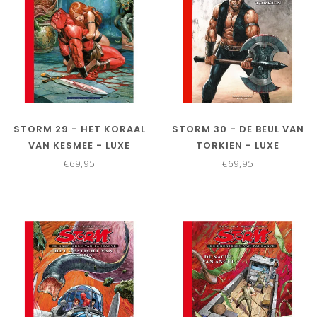
STORM 29 - HET KORAAL
STORM 30 - DE BEUL VAN
VAN KESMEE - LUXE
TORKIEN - LUXE
EDITIE
€69,95
€69,95