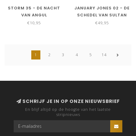
STORM 35 - DE NACHT
JANUARY JONES 02 - DE
VAN ANGUL
SCHEDEL VAN SULTAN
MKWAWA - LUXE
€10,95
€49,95
1
2
3
4
5
14
SCHRIJF JE IN OP ONZE NIEUWSBRIEF
En blijf altijd op de hoogte van het laatste
stripnieuws