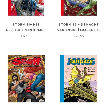
STORM 31- HET
STORM 35 - DE NACHT
GESTICHT VAN KRIJS -
VAN ANGUL | LUXE EDITIE
LUXE
€69,95
€49,95