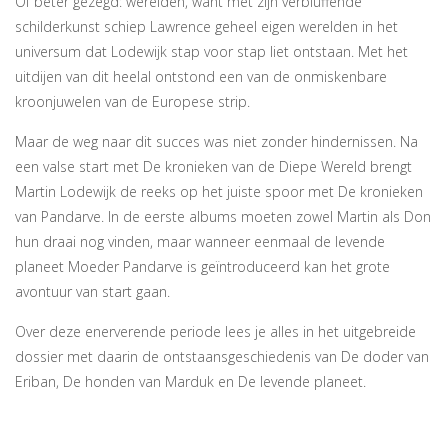
Of beter gezegd: werelden, want met zijn verbluffende
schilderkunst schiep Lawrence geheel eigen werelden in het
universum dat Lodewijk stap voor stap liet ontstaan. Met het
uitdijen van dit heelal ontstond een van de onmiskenbare
kroonjuwelen van de Europese strip.
Maar de weg naar dit succes was niet zonder hindernissen. Na
een valse start met De kronieken van de Diepe Wereld brengt
Martin Lodewijk de reeks op het juiste spoor met De kronieken
van Pandarve. In de eerste albums moeten zowel Martin als Don
hun draai nog vinden, maar wanneer eenmaal de levende
planeet Moeder Pandarve is geïntroduceerd kan het grote
avontuur van start gaan.
Over deze enerverende periode lees je alles in het uitgebreide
dossier met daarin de ontstaansgeschiedenis van De doder van
Eriban, De honden van Marduk en De levende planeet.