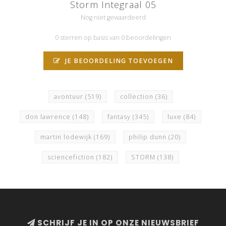
Storm Integraal 05
Nog niet gewaardeerd
0 sterren op basis van 0 beoordelingen
JE BEOORDELING TOEVOEGEN
avontuur
(519)
collection
(36)
don lawrence
(148)
fantasy
(345)
luxe
(84)
martin lodewijk
(169)
philip dunn
(20)
sciencefiction
(182)
STORM
(138)
SCHRIJF JE IN OP ONZE NIEUWSBRIEF