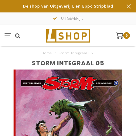
De shop van Uitgeverij L en Eppo Stripblad
UITGEVERIJ L
0
Home
/
Storm Integraal 05
STORM INTEGRAAL 05