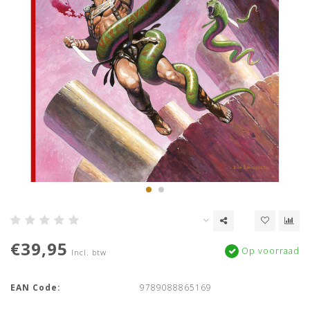
€39,95
Op voorraad
Incl. btw
EAN Code:
9789088865169