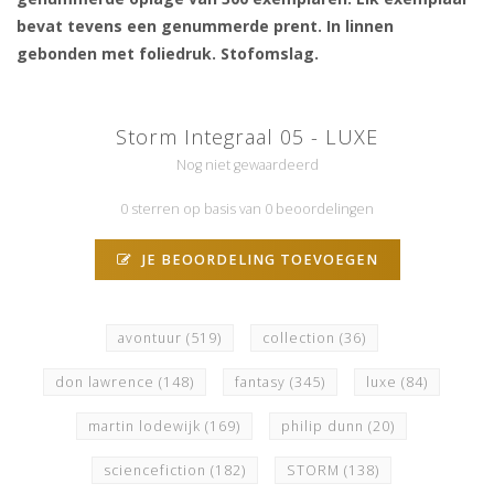
bevat tevens een genummerde prent. In linnen
gebonden met foliedruk. Stofomslag.
Storm Integraal 05 - LUXE
Nog niet gewaardeerd
0 sterren op basis van 0 beoordelingen
JE BEOORDELING TOEVOEGEN
avontuur
(519)
collection
(36)
don lawrence
(148)
fantasy
(345)
luxe
(84)
martin lodewijk
(169)
philip dunn
(20)
sciencefiction
(182)
STORM
(138)