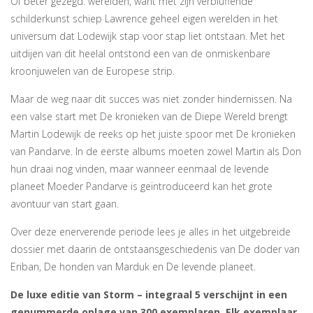
Of beter gezegd: werelden, want met zijn verbluffende
schilderkunst schiep Lawrence geheel eigen werelden in het
universum dat Lodewijk stap voor stap liet ontstaan. Met het
uitdijen van dit heelal ontstond een van de onmiskenbare
kroonjuwelen van de Europese strip.
Maar de weg naar dit succes was niet zonder hindernissen. Na
een valse start met De kronieken van de Diepe Wereld brengt
Martin Lodewijk de reeks op het juiste spoor met De kronieken
van Pandarve. In de eerste albums moeten zowel Martin als Don
hun draai nog vinden, maar wanneer eenmaal de levende
planeet Moeder Pandarve is geïntroduceerd kan het grote
avontuur van start gaan.
Over deze enerverende periode lees je alles in het uitgebreide
dossier met daarin de ontstaansgeschiedenis van De doder van
Eriban, De honden van Marduk en De levende planeet.
De luxe editie van Storm – integraal 5 verschijnt in een
genummerde oplage van 300 exemplaren. Elk exemplaar