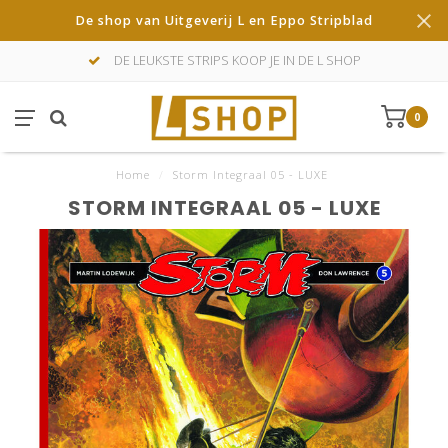
De shop van Uitgeverij L en Eppo Stripblad
DE LEUKSTE STRIPS KOOP JE IN DE L SHOP
0
Home
/
Storm Integraal 05 - LUXE
STORM INTEGRAAL 05 - LUXE