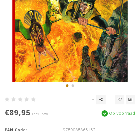
€89,95
Op voorraad
Incl. btw
EAN Code:
9789088865152