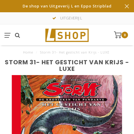
De shop van Uitgeverij L en Eppo Stripblad
UITGEVERIJ L
0
Home
/
Storm 31- Het gesticht van Krijs - LUXE
STORM 31- HET GESTICHT VAN KRIJS -
LUXE