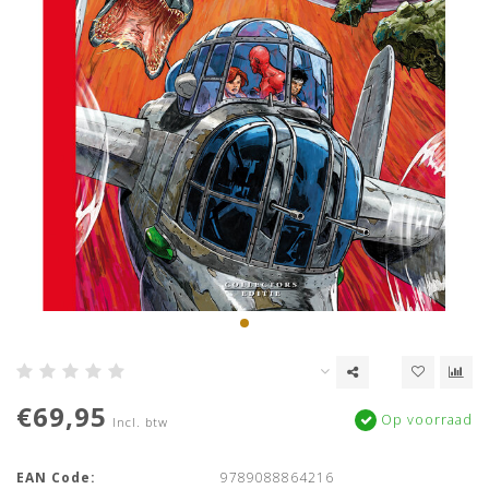
€69,95
Op voorraad
Incl. btw
EAN Code:
9789088864216