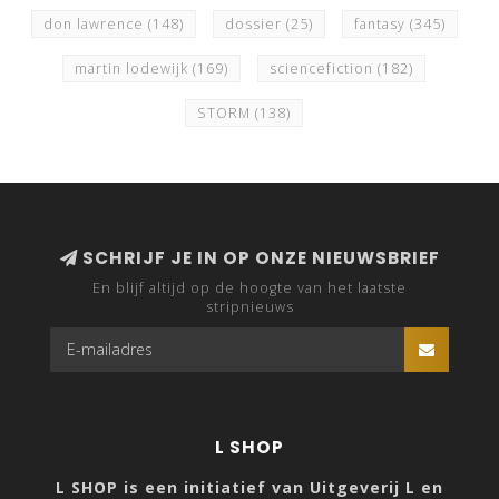
don lawrence
(148)
dossier
(25)
fantasy
(345)
martin lodewijk
(169)
sciencefiction
(182)
STORM
(138)
SCHRIJF JE IN OP ONZE NIEUWSBRIEF
En blijf altijd op de hoogte van het laatste
stripnieuws
L SHOP
L SHOP is een initiatief van Uitgeverij L en