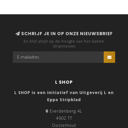
SCHRIJF JE IN OP ONZE NIEUWSBRIEF
En blijf altijd op de hoogte van het laatste
stripnieuws
L SHOP
L SHOP is een initiatief van Uitgeverij L en
Eppo Stripblad
Everdenberg 4L
4902 TT
Oosterhout