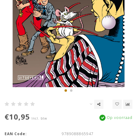
€10,95
Op voorraad
Incl. btw
EAN Code:
9789088865947