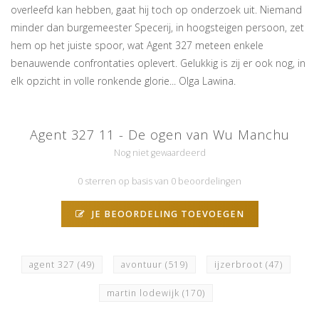
overleefd kan hebben, gaat hij toch op onderzoek uit. Niemand
minder dan burgemeester Specerij, in hoogsteigen persoon, zet
hem op het juiste spoor, wat Agent 327 meteen enkele
benauwende confrontaties oplevert. Gelukkig is zij er ook nog, in
elk opzicht in volle ronkende glorie... Olga Lawina.
Agent 327 11 - De ogen van Wu Manchu
Nog niet gewaardeerd
0 sterren op basis van 0 beoordelingen
JE BEOORDELING TOEVOEGEN
agent 327
(49)
avontuur
(519)
ijzerbroot
(47)
martin lodewijk
(170)