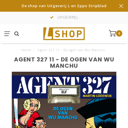
De shop van Uitgeverij L en Eppo Stripblad
UITGEVERIJ L
0
Home
/
Agent 327 11 - De ogen van Wu Manchu
AGENT 327 11 - DE OGEN VAN WU
MANCHU