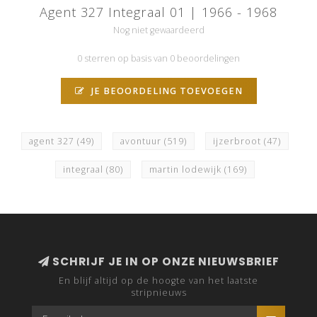
Agent 327 Integraal 01 | 1966 - 1968
Nog niet gewaardeerd
0 sterren op basis van 0 beoordelingen
JE BEOORDELING TOEVOEGEN
agent 327
(49)
avontuur
(519)
ijzerbroot
(47)
integraal
(80)
martin lodewijk
(169)
SCHRIJF JE IN OP ONZE NIEUWSBRIEF
En blijf altijd op de hoogte van het laatste
stripnieuws