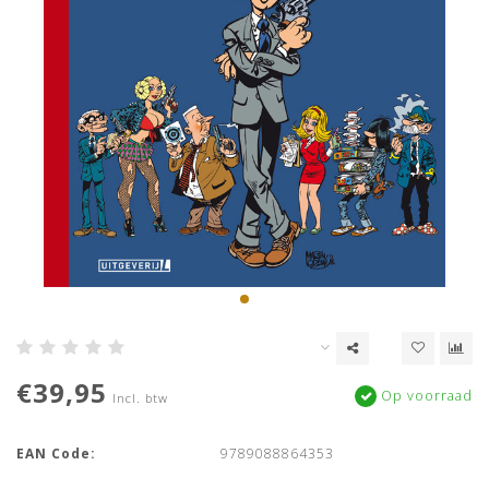
€39,95
Op voorraad
Incl. btw
EAN Code:
9789088864353