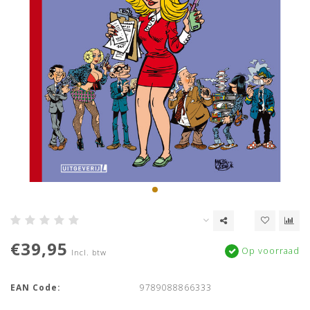
€39,95
Op voorraad
Incl. btw
EAN Code:
9789088866333