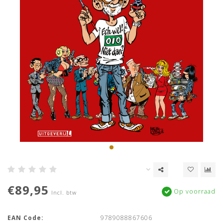
€89,95
Op voorraad
Incl. btw
EAN Code:
9789088867606