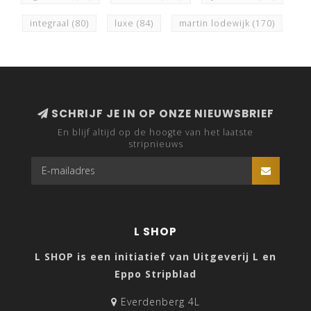
integraal
(80)
luxe
(84)
martin lodewijk
(170)
SCHRIJF JE IN OP ONZE NIEUWSBRIEF
En blijf altijd op de hoogte van het laatste
stripnieuws
L SHOP
L SHOP is een initiatief van Uitgeverij L en
Eppo Stripblad
Everdenberg 4L