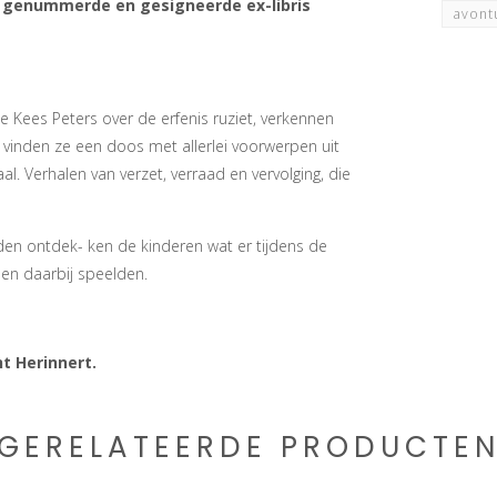
f genummerde en gesigneerde ex-libris
avont
ge Kees Peters over de erfenis ruziet, verkennen
e vinden ze een doos met allerlei voorwerpen uit
. Verhalen van verzet, verraad en vervolging, die
eden ontdek- ken de kinderen wat er tijdens de
den daarbij speelden.
t Herinnert.
GERELATEERDE PRODUCTE