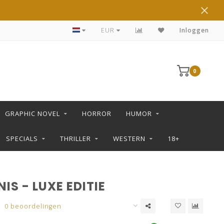
DE LEUKSTE STRIPS KOOP JE IN DE L SHOP
EUR
Inloggen
0
GRAPHIC NOVEL
HORROR
HUMOR
SPECIALS
THRILLER
WESTERN
18+
NIS - LUXE EDITIE
0 beoordelingen