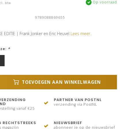
Op voorraad
cl. btw
9789088869655
XE EDITIE | Frank Jonker en Eric Heuvel
Lees meer..
uze:
*
TOEVOEGEN AAN WINKELWAGEN
VERZENDING
PARTNER VAN POSTNL
AND
verzending via PostNL
stelling vanaf €25
G RECHTSTREEKS
NIEUWSBRIEF
s magazijn
abonneer je op de nieuwsbrief