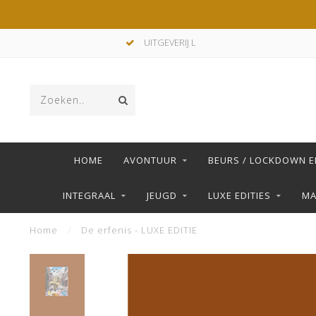
UITGEVERIJ L
HOME
AVONTUUR
BEURS / LOCKDOWN E
INTEGRAAL
JEUGD
LUXE EDITIES
M
Home
/
De erfenis - LUXE EDITIE