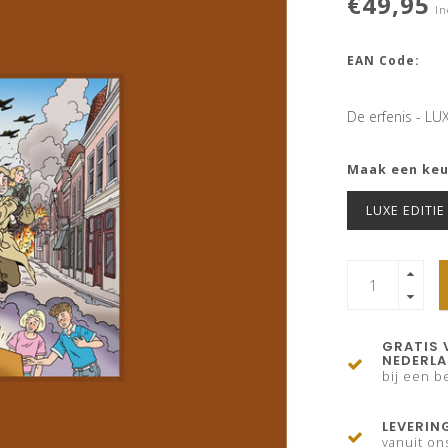
€49,95
In
EAN Code:
De erfenis - LU
Maak een ke
LUXE EDITIE
GRATIS 
NEDERL
bij een be
LEVERIN
vanuit on