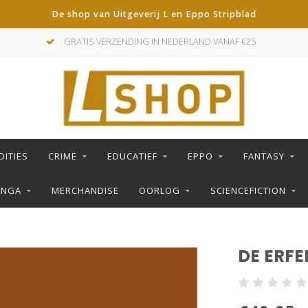
De shop van Uitgeverij L en Eppo Stripblad
GRATIS VERZENDING IN NEDERLAND VANAF €25
DITIES
CRIME
EDUCATIEF
EPPO
FANTASY
ANGA
MERCHANDISE
OORLOG
SCIENCEFICTION
DE ERFE