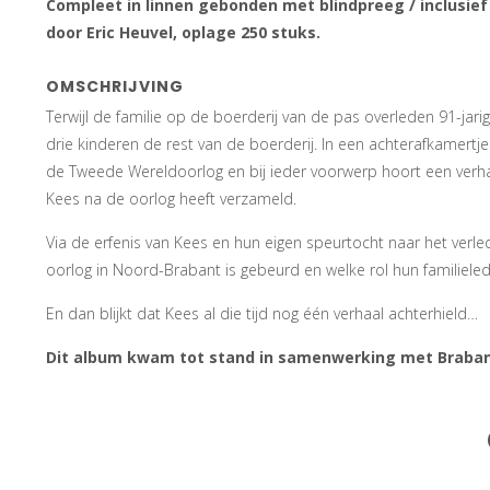
Compleet in linnen gebonden met blindpreeg / inclusie
door Eric Heuvel, oplage 250 stuks.
OMSCHRIJVING
Terwijl de familie op de boerderij van de pas overleden 91-jari
drie kinderen de rest van de boerderij. In een achterafkamertj
de Tweede Wereldoorlog en bij ieder voorwerp hoort een verhaal
Kees na de oorlog heeft verzameld.
Via de erfenis van Kees en hun eigen speurtocht naar het verl
oorlog in Noord-Brabant is gebeurd en welke rol hun familiele
En dan blijkt dat Kees al die tijd nog één verhaal achterhield…
Dit album kwam tot stand in samenwerking met Braban