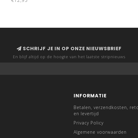
€12,95
SCHRIJF JE IN OP ONZE NIEUWSBRIEF
En blijf altijd op de hoogte van het laatste stripnieuws
INFORMATIE
Betalen, verzendkosten, ret
en levertijd
Privacy Policy
Algemene voorwaarden