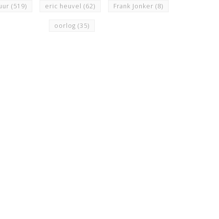
uur
(519)
eric heuvel
(62)
Frank Jonker
(8)
oorlog
(35)
N