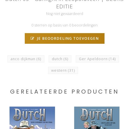
EDITIE
Nog niet gewaardeerd
0 sterren op basis van 0 beoordelingen
JE BEOORDELING TOEVOEGEN
anco dijkman
(6)
dutch
(6)
Ger Apeldoorn
(14)
western
(31)
GERELATEERDE PRODUCTEN