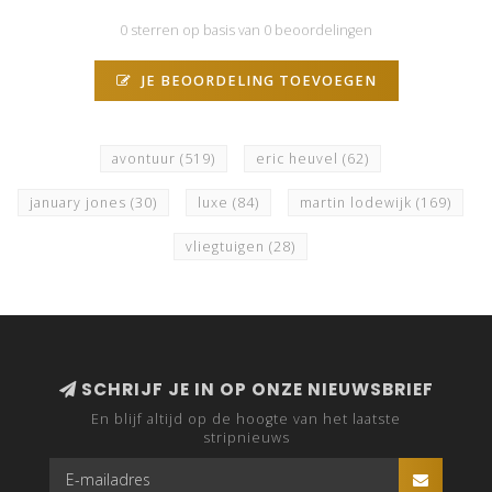
0 sterren op basis van 0 beoordelingen
JE BEOORDELING TOEVOEGEN
avontuur
(519)
eric heuvel
(62)
january jones
(30)
luxe
(84)
martin lodewijk
(169)
vliegtuigen
(28)
SCHRIJF JE IN OP ONZE NIEUWSBRIEF
En blijf altijd op de hoogte van het laatste
stripnieuws