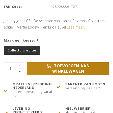
EAN Code:
9789088861727
January Jones 03 - De schatten van koning Salomo - Collectors
editie | Martin Lodewijk en Eric Heuvel
Lees meer..
Maak een keuze:
*
Collectors editie
TOEVOEGEN AAN
WINKELWAGEN
GRATIS VERZENDING
PARTNER VAN POSTNL
NEDERLAND
verzending via PostNL
bij een bestelling vanaf
€25
LEVERING
NIEUWSBRIEF
RECHTSTREEKS
abonneer je op de