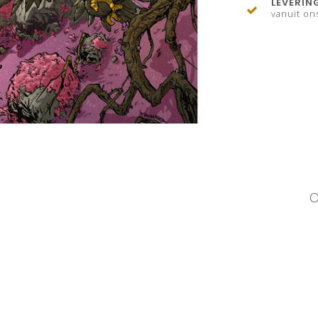
LEVERIN
vanuit on
O