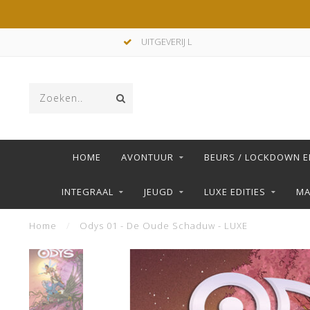
UITGEVERIJ L
HOME
AVONTUUR
BEURS / LOCKDOWN E
INTEGRAAL
JEUGD
LUXE EDITIES
M
Home
/
Odys 01 - De Oude Schaduw - LUXE