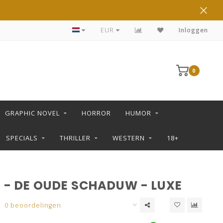
DE LEUKSTE STRIPS KOOP JE IN DE L SHOP
EUR
Inloggen
0
GRAPHIC NOVEL
HORROR
HUMOR
SPECIALS
THRILLER
WESTERN
18+
1 - DE OUDE SCHADUW - LUXE
0 beoordelingen