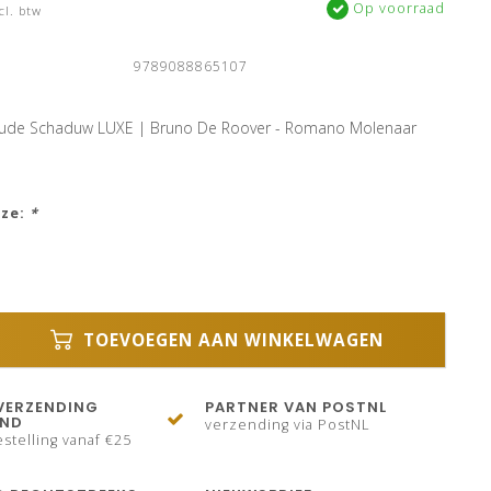
Op voorraad
cl. btw
9789088865107
Oude Schaduw LUXE | Bruno De Roover - Romano Molenaar
uze:
*
TOEVOEGEN AAN WINKELWAGEN
VERZENDING
PARTNER VAN POSTNL
AND
verzending via PostNL
stelling vanaf €25