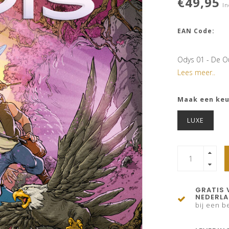
€49,95
In
EAN Code:
Odys 01 - De 
Lees meer..
Maak een ke
LUXE
GRATIS 
NEDERL
bij een be