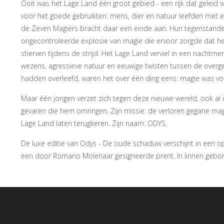
Ooit was het Lage Land één groot gebied - een rijk dat geleid
voor het goede gebruikten: mens, dier en natuur leefden met el
de Zeven Magiërs bracht daar een einde aan. Hun tegenstand
ongecontroleerde explosie van magie die ervoor zorgde dat het
stierven tijdens de strijd. Het Lage Land verviel in een nach
wezens, agressieve natuur en eeuwige twisten tussen de over
hadden overleefd, waren het over één ding eens: magie was v
Maar één jongen verzet zich tegen deze nieuwe wereld, ook al
gevaren die hem omringen. Zijn missie: de verloren gegane ma
Lage Land laten terugkeren. Zijn naam: ODYS.
De luxe editie van Odys - De oude schaduw verschijnt in een 
een door Romano Molenaar gesigneerde prent. In linnen gebon