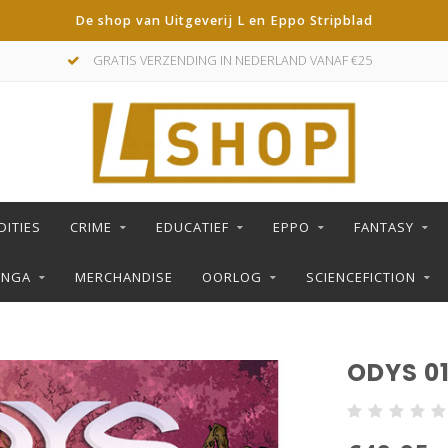
De shop van Uitgeverij L en Eppo Stripblad
GRATIS VERZENDING IN NEDERLAND VANAF €25
DITIES
CRIME
EDUCATIEF
EPPO
FANTASY
ANGA
MERCHANDISE
OORLOG
SCIENCEFICTION
ODYS 0