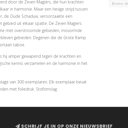
 werd door de Zeven Magiërs, die hun krachten
Bruno d
kaar in harmonie. Maar een hevige strijd tussen
er, de Oude Schaduw, veroorzaakte een
 gebied uit elkaar spatte. De Zeven Magiërs
tmerrie met overstroomde gebieden, misvormde
gebleven gebieden. Degenen die de Grote Ramp
oortaan taboe.
 is hij amper gewapend tegen de krachten en
gische kennis verzamelen en de harmonie in het
oplage van 300 exemplaren. Elk exemplaar bevat
den met foliedruk. Stofomslag.
SCHRIJF JE IN OP ONZE NIEUWSBRIEF