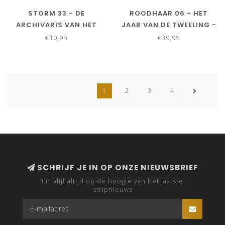
STORM 33 - DE
ROODHAAR 06 - HET
ARCHIVARIS VAN HET
JAAR VAN DE TWEELING -
LICHT
LOCKDOWN EDITIE
€10,95
€39,95
1
2
3
4
SCHRIJF JE IN OP ONZE NIEUWSBRIEF
En blijf altijd op de hoogte van het laatste
stripnieuws