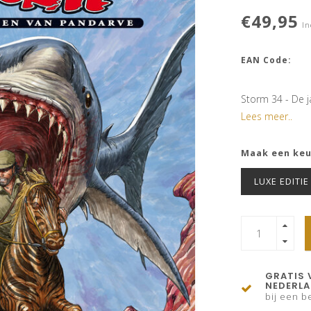
€49,95
In
EAN Code:
Storm 34 - De 
Lees meer..
Maak een ke
LUXE EDITIE
GRATIS 
NEDERL
bij een be