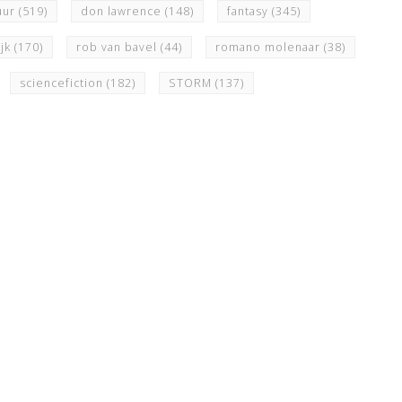
uur
(519)
don lawrence
(148)
fantasy
(345)
ijk
(170)
rob van bavel
(44)
romano molenaar
(38)
sciencefiction
(182)
STORM
(137)
N