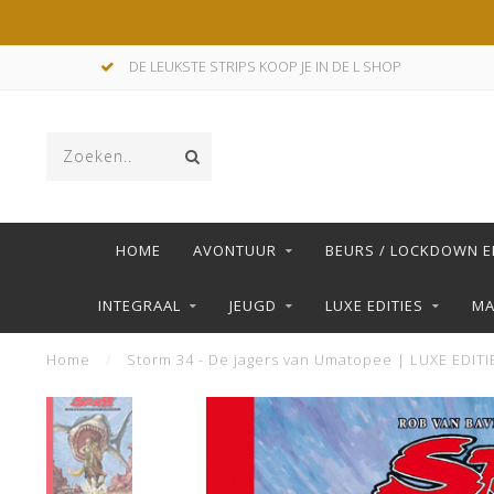
DE LEUKSTE STRIPS KOOP JE IN DE L SHOP
HOME
AVONTUUR
BEURS / LOCKDOWN E
INTEGRAAL
JEUGD
LUXE EDITIES
M
Home
/
Storm 34 - De jagers van Umatopee | LUXE EDITI