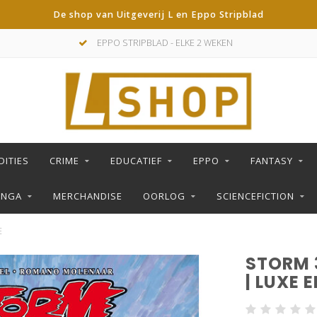
De shop van Uitgeverij L en Eppo Stripblad
EPPO STRIPBLAD - ELKE 2 WEKEN
DITIES
CRIME
EDUCATIEF
EPPO
FANTASY
ANGA
MERCHANDISE
OORLOG
SCIENCEFICTION
E
STORM 
| LUXE E