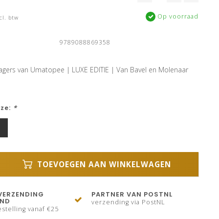
Op voorraad
cl. btw
9789088869358
jagers van Umatopee | LUXE EDITIE | Van Bavel en Molenaar
uze:
*
TOEVOEGEN AAN WINKELWAGEN
VERZENDING
PARTNER VAN POSTNL
AND
verzending via PostNL
stelling vanaf €25