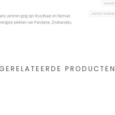
avont
martin lodew
aris verloren ging zijn Roodhaar en Nomad
erigste plekken van Pandarve, Ondranides,
GERELATEERDE PRODUCTE