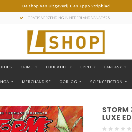
De shop van Uitgeverij L en Eppo Stripblad
GRATIS VERZENDING IN NEDERLAND VANAF €25
DITIES
CRIME
EDUCATIEF
EPPO
FANTASY
ANGA
MERCHANDISE
OORLOG
SCIENCEFICTION
STORM 
LUXE ED