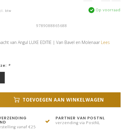
Op voorraad
cl. btw
9789088865688
nacht van Angul LUXE EDITIE | Van Bavel en Molenaar
Lees
uze:
*
TOEVOEGEN AAN WINKELWAGEN
VERZENDING
PARTNER VAN POSTNL
AND
verzending via PostNL
stelling vanaf €25