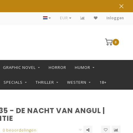
DE LEUKSTE STRIPS KOOP JE IN DE L SHOP
EUR
Inloggen
0
GRAPHIC NOVEL
HORROR
HUMOR
SPECIALS
THRILLER
WESTERN
18+
35 - DE NACHT VAN ANGUL |
ITIE
0 beoordelingen