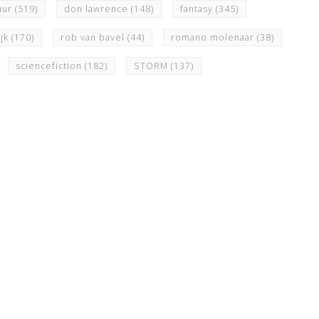
uur
(519)
don lawrence
(148)
fantasy
(345)
ijk
(170)
rob van bavel
(44)
romano molenaar
(38)
sciencefiction
(182)
STORM
(137)
N