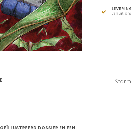
LEVERIN
vanuit on
IE
Storm
 GEÏLLUSTREERD DOSSIER EN EEN