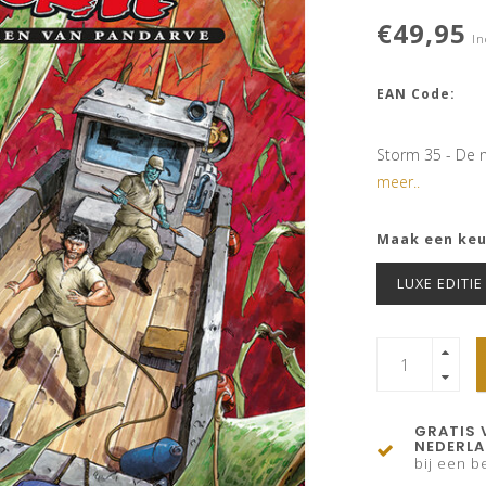
€49,95
In
EAN Code:
Storm 35 - De 
meer..
Maak een ke
LUXE EDITIE
GRATIS 
NEDERL
bij een be