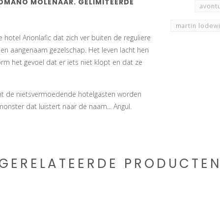
ROMANO MOLENAAR. GELIMITEERDE
avont
martin lodew
otel Arionlafic dat zich ver buiten de reguliere
n en aangenaam gezelschap. Het leven lacht hen
rm het gevoel dat er iets niet klopt en dat ze
 want de nietsvermoedende hotelgasten worden
nster dat luistert naar de naam... Angul.
GERELATEERDE PRODUCTE