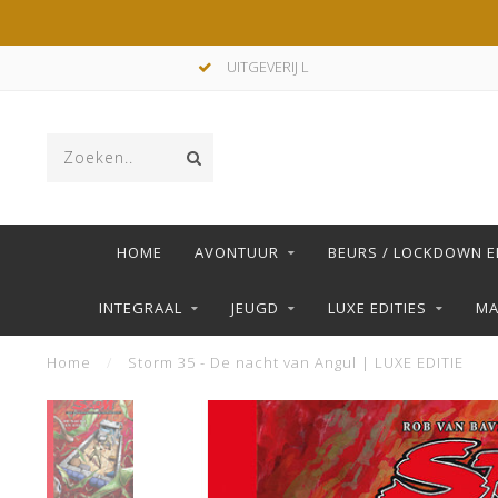
UITGEVERIJ L
HOME
AVONTUUR
BEURS / LOCKDOWN E
INTEGRAAL
JEUGD
LUXE EDITIES
M
Home
/
Storm 35 - De nacht van Angul | LUXE EDITIE