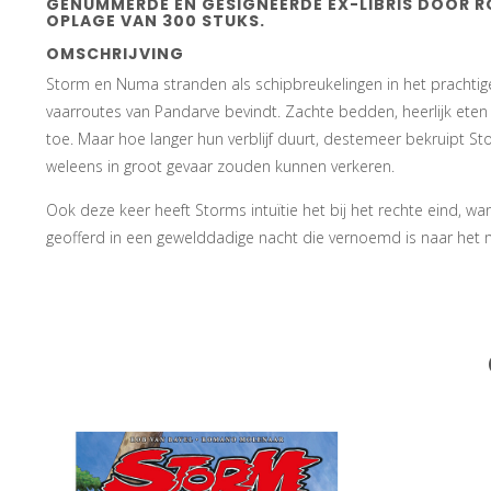
GENUMMERDE EN GESIGNEERDE EX-LIBRIS DOOR 
OPLAGE VAN 300 STUKS.
OMSCHRIJVING
Storm en Numa stranden als schipbreukelingen in het prachtige h
vaarroutes van Pandarve bevindt. Zachte bedden, heerlijk ete
toe. Maar hoe langer hun verblijf duurt, destemeer bekruipt Sto
weleens in groot gevaar zouden kunnen verkeren.
Ook deze keer heeft Storms intuïtie het bij het rechte eind,
geofferd in een gewelddadige nacht die vernoemd is naar het mo