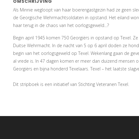
OMSCHRIJVING
Als Minnie wegloopt van haar boerengastgezin had ze geen s
de Georgische Wehrmachtsoldaten in opstand. Het eiland word
haar terug in de chaos van het oorlogsgeweld...?
Begin april 1945 komen 750 Georgiërs in opstand op Texel. Z
Duitse Wehrmacht. In de nacht van 5 op 6 april doden ze honde
begin van het oorlogsgeweld op Texel. Wekenlang gaan de gevec
al vrede is. In 47 dagen komen er meer dan duizend mensen 
Georgiërs en bijna honderd Texelaars. Texel – het laatste sla
Dit stripboek is een initiatief van Stichting Veteranen Texel.