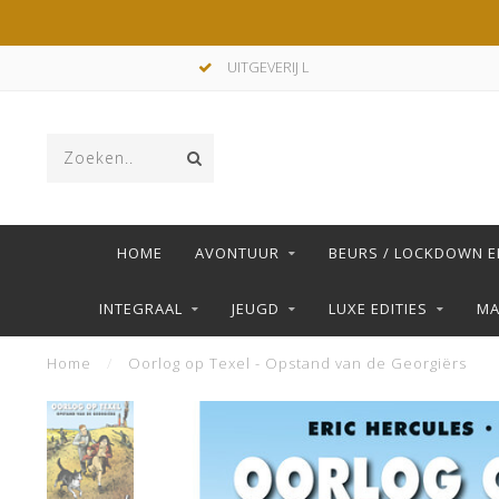
UITGEVERIJ L
HOME
AVONTUUR
BEURS / LOCKDOWN E
INTEGRAAL
JEUGD
LUXE EDITIES
M
Home
/
Oorlog op Texel - Opstand van de Georgiërs