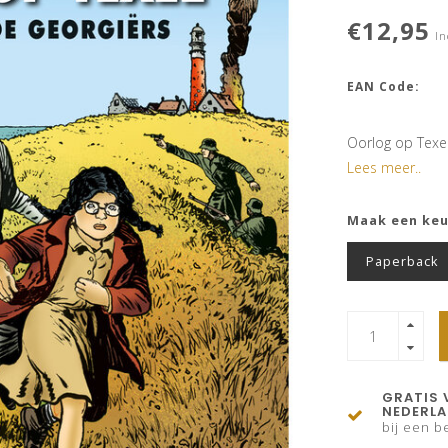
€12,95
In
EAN Code:
Oorlog op Texel
Lees meer..
Maak een ke
Paperback
GRATIS 
NEDERL
bij een be