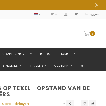
DE LEUKSTE STRIPS KOOP JE IN DE L SHOP
EUR
Inloggen
0
GRAPHIC NOVEL
HORROR
HUMOR
SPECIALS
THRILLER
WESTERN
18+
 OP TEXEL - OPSTAND VAN DE
ËRS
0 beoordelingen