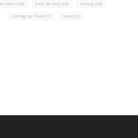
hercules
(49)
fred de heij
(38)
oorlog
(34)
Oorlog op Texel
(1)
texel
(5)