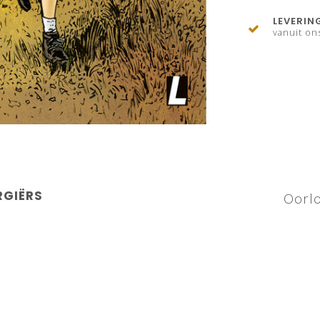
LEVERIN
vanuit on
RGIËRS
Oorlo