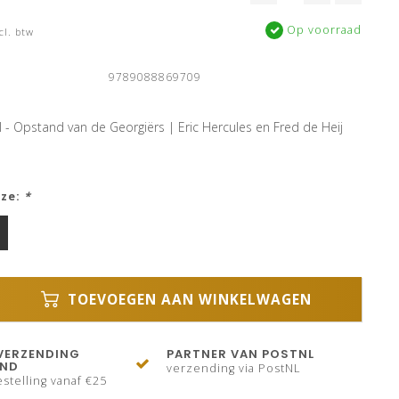
Op voorraad
cl. btw
9789088869709
 - Opstand van de Georgiërs | Eric Hercules en Fred de Heij
uze:
*
TOEVOEGEN AAN WINKELWAGEN
VERZENDING
PARTNER VAN POSTNL
AND
verzending via PostNL
stelling vanaf €25