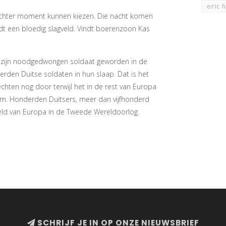
eric 
lechter moment kunnen kiezen. Die nacht komen
t een bloedig slagveld. Vindt boerenzoon Kas
e zijn noodgedwongen soldaat geworden in de
rden Duitse soldaten in hun slaap. Dat is het
hten nog door terwijl het in de rest van Europa
om. Honderden Duitsers, meer dan vijfhonderd
gveld van Europa in de Tweede Wereldoorlog.
SCHRIJF JE IN OP ONZE NIEUWSBRIEF