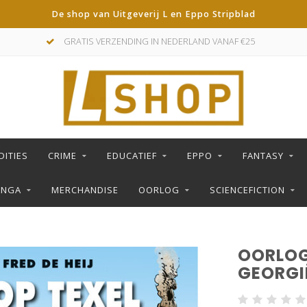
De shop van Uitgeverij L en Eppo Stripblad
GRATIS VERZENDING IN NEDERLAND VANAF €25
DITIES
CRIME
EDUCATIEF
EPPO
FANTASY
ANGA
MERCHANDISE
OORLOG
SCIENCEFICTION
OORLOG
GEORGI