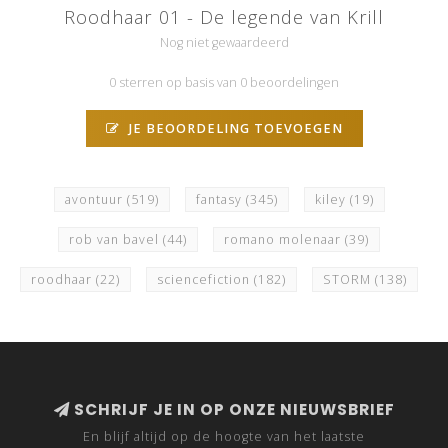
Roodhaar 01 - De legende van Krill
Nog niet gewaardeerd
0 sterren op basis van 0 beoordelingen
JE BEOORDELING TOEVOEGEN
avontuur
(519)
fantasy
(345)
kiley
(19)
rob van bavel
(44)
romano molenaar
(39)
roodhaar
(22)
sciencefiction
(182)
STORM
(138)
SCHRIJF JE IN OP ONZE NIEUWSBRIEF
En blijf altijd op de hoogte van het laatste