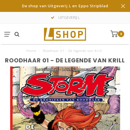
De shop van Uitgeverij L en Eppo Stripblad
UITGEVERIJ L
0
Home
/
Roodhaar 01 - De legende van Krill
ROODHAAR 01 - DE LEGENDE VAN KRILL