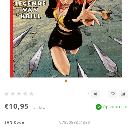
€10,95
Op voorraad
Incl. btw
EAN Code:
9789088861833