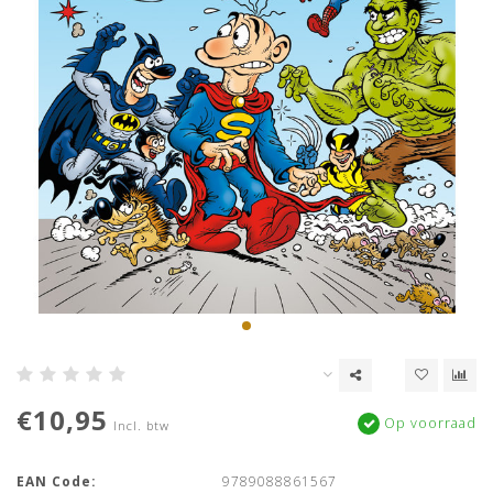
€10,95
Op voorraad
Incl. btw
EAN Code:
9789088861567