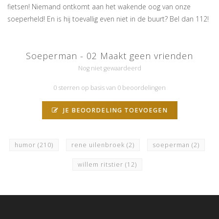
fietsen! Niemand ontkomt aan het wakende oog van onze
soeperheld! En is hij toevallig even niet in de buurt? Bel dan 112!
Soeperman - 02 Maakt geen vrienden
Nog niet gewaardeerd
0 sterren op basis van 0 beoordelingen
JE BEOORDELING TOEVOEGEN
humor
(210)
rene uilenbroek
(2)
soeperman
(2)
willem ritstier
(12)