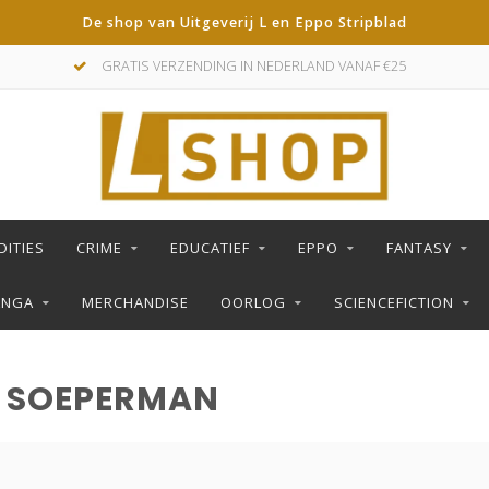
De shop van Uitgeverij L en Eppo Stripblad
GRATIS VERZENDING IN NEDERLAND VANAF €25
DITIES
CRIME
EDUCATIEF
EPPO
FANTASY
ANGA
MERCHANDISE
OORLOG
SCIENCEFICTION
 SOEPERMAN
S