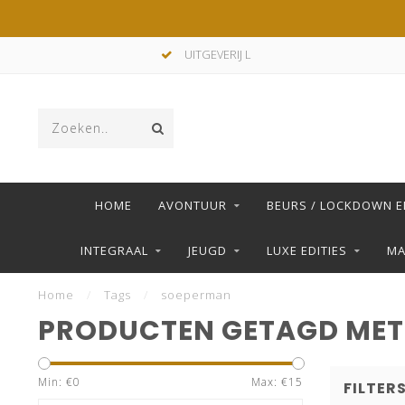
UITGEVERIJ L
HOME
AVONTUUR
BEURS / LOCKDOWN E
INTEGRAAL
JEUGD
LUXE EDITIES
M
Home
/
Tags
/
soeperman
PRODUCTEN GETAGD MET
Min: €
0
Max: €
15
FILTER