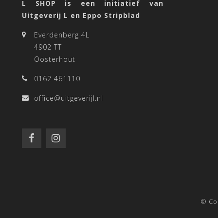
L SHOP is een initiatief van
Uitgeverij L en Eppo Stripblad
Everdenberg 4L
4902 TT
Oosterhout
0162 461110
office@uitgeverijl.nl
© Co