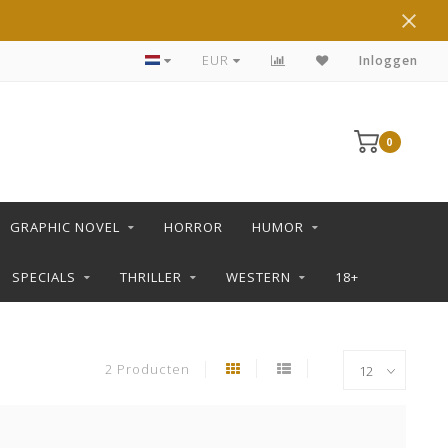
DE LEUKSTE STRIPS KOOP JE IN DE L SHOP
EUR
Inloggen
0
GRAPHIC NOVEL
HORROR
HUMOR
SPECIALS
THRILLER
WESTERN
18+
2 Producten