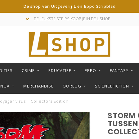
De shop van Uitgeverij L en Eppo Stripblad
DE LEUKSTE STRIPS KOOP JE IN DE L SHOP
DITIES
CRIME
EDUCATIEF
EPPO
FANTASY
ANGA
MERCHANDISE
OORLOG
SCIENCEFICTION
yager virus | Collectors Edition
STORM 
TUSSENT
COLLEC