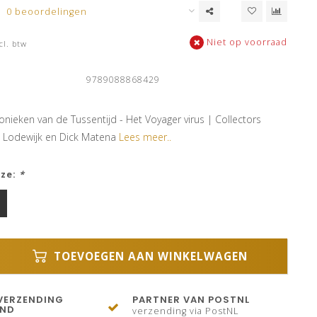
0 beoordelingen
Niet op voorraad
cl. btw
9789088868429
nieken van de Tussentijd - Het Voyager virus | Collectors
n Lodewijk en Dick Matena
Lees meer..
uze:
*
TOEVOEGEN AAN WINKELWAGEN
VERZENDING
PARTNER VAN POSTNL
AND
verzending via PostNL