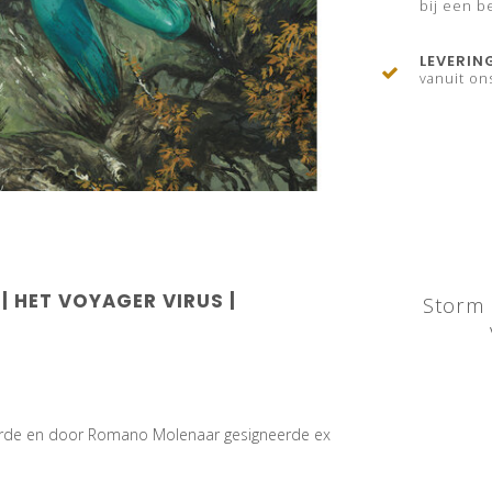
bij een be
LEVERIN
vanuit on
| HET VOYAGER VIRUS |
Storm 
rde en door Romano Molenaar gesigneerde ex