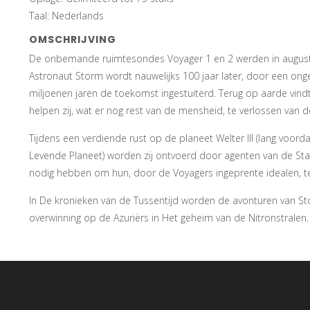
Taal: Nederlands
OMSCHRIJVING
De onbemande ruimtesondes Voyager 1 en 2 werden in augus
Astronaut Storm wordt nauwelijks 100 jaar later, door een onge
miljoenen jaren de toekomst ingestuiterd. Terug op aarde vind
helpen zij, wat er nog rest van de mensheid, te verlossen van 
Tijdens een verdiende rust op de planeet Welter III (lang voor
Levende Planeet) worden zij ontvoerd door agenten van de Stal
nodig hebben om hun, door de Voyagers ingeprente idealen, t
In De kronieken van de Tussentijd worden de avonturen van S
overwinning op de Azuriërs in Het geheim van de Nitronstralen.