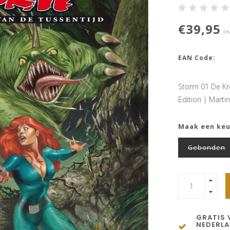
€39,95
In
EAN Code:
Storm 01 De Kro
Edition | Marti
Maak een ke
Gebonden
GRATIS 
NEDERL