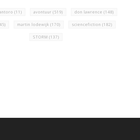
iantoro
(11)
avontuur
(519)
don lawrence
(148)
45)
martin lodewijk
(170)
sciencefiction
(182)
STORM
(137)