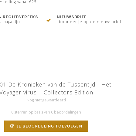
stelling vanaf €25
G RECHTSTREEKS
NIEUWSBRIEF
s magazijn
abonneer je op de nieuwsbrief
01 De Kronieken van de Tussentijd - Het
Voyager virus | Collectors Edition
Nog niet gewaardeerd
0 sterren op basis van 0 beoordelingen
JE BEOORDELING TOEVOEGEN