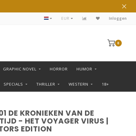
EPPO STRIPBLAD - ELKE 2 WEKEN
EUR
Inloggen
0
GRAPHIC NOVEL
HORROR
HUMOR
SPECIALS
THRILLER
WESTERN
18+
01 DE KRONIEKEN VAN DE
IJD - HET VOYAGER VIRUS |
TORS EDITION