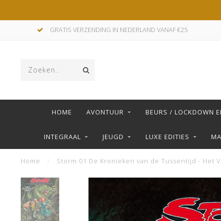
GRATIS VERZENDING IN NEDERLAND VANAF €25
HOME
AVONTUUR
BEURS / LOCKDOWN E
INTEGRAAL
JEUGD
LUXE EDITIES
M
Home
/
Storm 01 De Kronieken van de Tussentijd - Het Vo