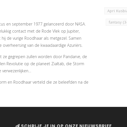
Apri Kusb
fantasy
(3
tus en september 1977 gelanceerd door NASA.
lukkig contact met de Rode Vlek op Jupiter,
t hij de vurige Roodhaar als metgezel. Samen
de overheersing van de kwaadaardige Azuriërs.
dat ze gegrepen zullen worden door Pandarve, de
en Revolutie op de planeet Zialtab, die Storm
e verwezenlijken…
torm en Roodhaar verteld die ze beleefden na de
SCHRIJF JE IN OP ONZE NIEUWSBRIEF