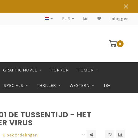
DE LEUKSTE STRIPS KOOP JE IN DE L SHOP
EUR
Inloggen
0
GRAPHIC NOVEL
HORROR
HUMOR
SPECIALS
THRILLER
WESTERN
18+
1 DE TUSSENTIJD - HET
R VIRUS
0 beoordelingen