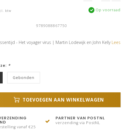
Op voorraad
cl. btw
9789088867750
sentijd - Het voyager virus | Martin Lodewijk en John Kelly
Lees
uze:
*
Gebonden
TOEVOEGEN AAN WINKELWAGEN
VERZENDING
PARTNER VAN POSTNL
AND
verzending via PostNL
stelling vanaf €25