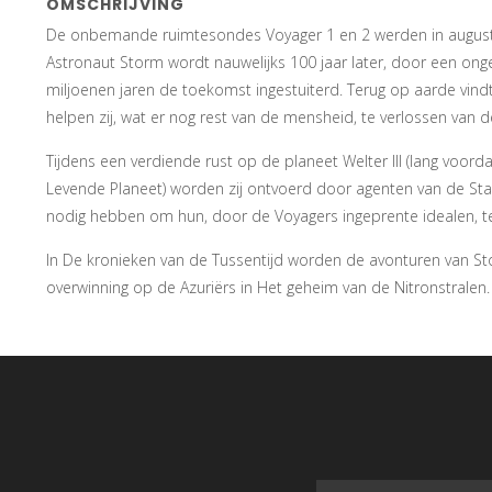
OMSCHRIJVING
De onbemande ruimtesondes Voyager 1 en 2 werden in augus
Astronaut Storm wordt nauwelijks 100 jaar later, door een onge
miljoenen jaren de toekomst ingestuiterd. Terug op aarde vind
helpen zij, wat er nog rest van de mensheid, te verlossen van 
Tijdens een verdiende rust op de planeet Welter III (lang voor
Levende Planeet) worden zij ontvoerd door agenten van de Stal
nodig hebben om hun, door de Voyagers ingeprente idealen, t
In De kronieken van de Tussentijd worden de avonturen van S
overwinning op de Azuriërs in Het geheim van de Nitronstralen.