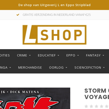
De shop van Uitgeverij L en Eppo Stripblad
GRATIS VERZENDING IN NEDERLAND VANAF €25
DITIES
CRIME
EDUCATIEF
EPPO
FANTASY
ANGA
MERCHANDISE
OORLOG
SCIENCEFICTION
STORM 0
VOYAGE