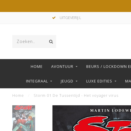
UITGEVERIJ L
HOME
AVONTUUR
BEURS / LOCKDOWN E
INTEGRAAL
JEUGD
LUXE EDITIES
M
Home
/
Storm 01 De Tussentijd - Het voyager virus