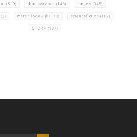
uur
(519)
don lawrence
(148)
fantasy
(345)
y
(3)
martin lodewijk
(170)
sciencefiction
(182)
STORM
(137)