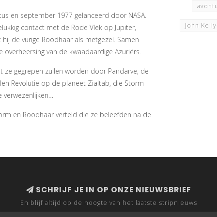
avont
tus en september 1977 gelanceerd door NASA.
John Kell
lukkig contact met de Rode Vlek op Jupiter,
t hij de vurige Roodhaar als metgezel. Samen
de overheersing van de kwaadaardige Azuriërs.
dat ze gegrepen zullen worden door Pandarve, de
en Revolutie op de planeet Zialtab, die Storm
e verwezenlijken…
torm en Roodhaar verteld die ze beleefden na de
SCHRIJF JE IN OP ONZE NIEUWSBRIEF
En blijf altijd op de hoogte van het laatste stripnieuws