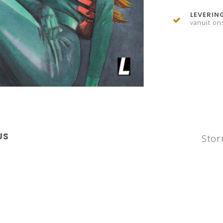
LEVERIN
vanuit on
US
Stor