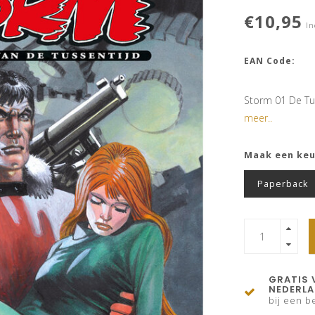
€10,95
In
EAN Code:
Storm 01 De Tus
meer..
Maak een ke
Paperback
GRATIS 
NEDERL
bij een be