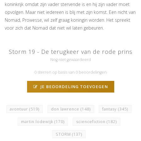
koninkrijk omdat zijn vader stervende is en hij zijn vader moet
opvolgen. Maar niet iedereen is blij met zijn komst. Een nicht van
Nomad, Prowesse, wil zelf graag koningin worden. Het spreekt
voor zich dat Nomad dat niet wil laten gebeuren.
Storm 19 - De terugkeer van de rode prins
Nog niet gewaardeerd
0 sterren op basis van 0 beoordelingen
JE BEOORDELING TOEVOEGEN
avontuur
(519)
don lawrence
(148)
fantasy
(345)
martin lodewijk
(170)
sciencefiction
(182)
STORM
(137)