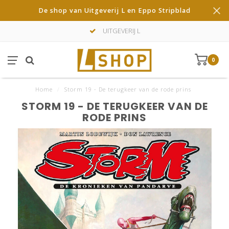
De shop van Uitgeverij L en Eppo Stripblad
UITGEVERIJ L
0
Home
/
Storm 19 - De terugkeer van de rode prins
STORM 19 - DE TERUGKEER VAN DE
RODE PRINS