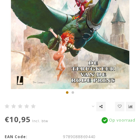
€10,95
Op voorraad
Incl. btw
EAN Code:
9789088869440