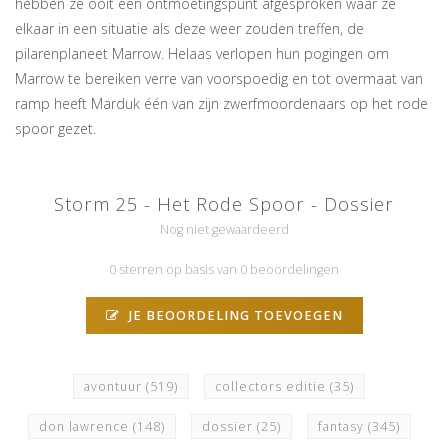
hebben ze ooit een ontmoetingspunt afgesproken waar ze
elkaar in een situatie als deze weer zouden treffen, de
pilarenplaneet Marrow. Helaas verlopen hun pogingen om
Marrow te bereiken verre van voorspoedig en tot overmaat van
ramp heeft Marduk één van zijn zwerfmoordenaars op het rode
spoor gezet.
Storm 25 - Het Rode Spoor - Dossier
Nog niet gewaardeerd
0 sterren op basis van 0 beoordelingen
JE BEOORDELING TOEVOEGEN
avontuur
(519)
collectors editie
(35)
don lawrence
(148)
dossier
(25)
fantasy
(345)