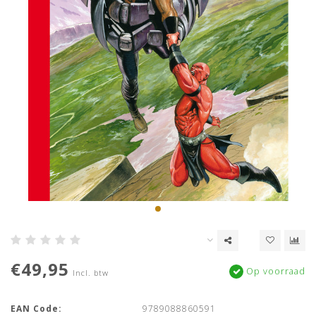
€49,95
Op voorraad
Incl. btw
EAN Code:
9789088860591