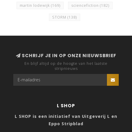
martin lodewijk
(169)
sciencefiction
(182)
STORM
(138)
SCHRIJF JE IN OP ONZE NIEUWSBRIEF
En blijf altijd op de hoogte van het laatste
stripnieuws
L SHOP
L SHOP is een initiatief van Uitgeverij L en
Eppo Stripblad