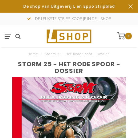
De shop van Uitgeverij L en Eppo Stripblad
DE LEUKSTE STRIPS KOOP JE IN DE L SHOP
0
Home
/
Storm 25 - Het Rode Spoor - Dossier
STORM 25 - HET RODE SPOOR -
DOSSIER