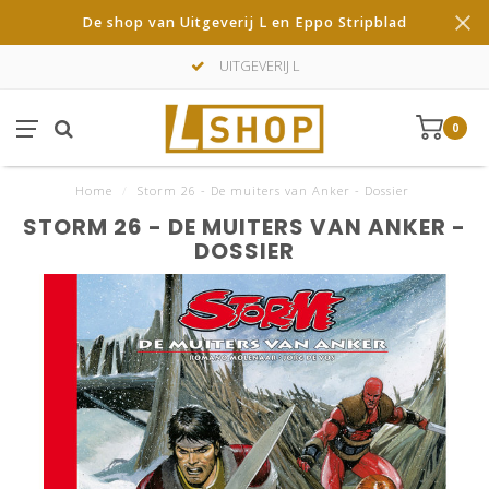
De shop van Uitgeverij L en Eppo Stripblad
UITGEVERIJ L
0
Home
/
Storm 26 - De muiters van Anker - Dossier
STORM 26 - DE MUITERS VAN ANKER -
DOSSIER