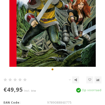
€49,95
Op voorraad
Incl. btw
EAN Code:
9789088860775