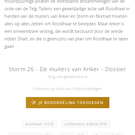
moordzuchtige piraten de vreedzame afstammelingen van de
orde van de Telg. Tijdens een geweldadige actie valt Roodhaar in
handen van de muiters van Anker en Storm en Nomad moeten
alles op alles zetten om Roodhaar te bevrijden. Maar Anker is
een onneembare vesting, die wordt bestuurd door de wrede
ridder Shart, en die is geenszins van plan om Roodhaar te laten
gaan.
Storm 26 - De muiters van Anker - Dossier
Nog niet gewaardeerd
0 sterren op basis van 0 beoordelingen
JE BEOORDELING TOEVOEGEN
avontuur
(519)
collectors editie
(35)