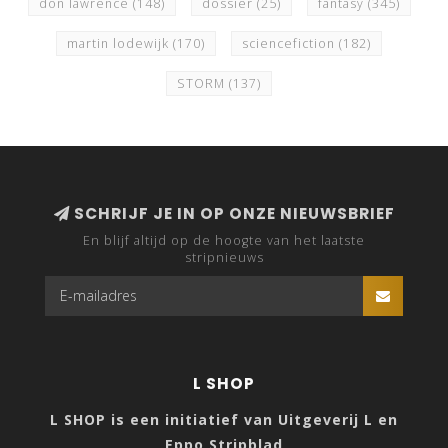
don lawrence
(148)
dossier
(25)
fantasy
(345)
martin lodewijk
(170)
sciencefiction
(182)
STORM
(137)
SCHRIJF JE IN OP ONZE NIEUWSBRIEF
En blijf altijd op de hoogte van het laatste
stripnieuws
L SHOP
L SHOP is een initiatief van Uitgeverij L en
Eppo Stripblad