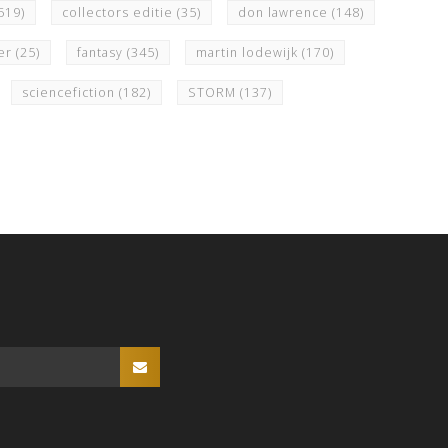
519)
collectors editie
(35)
don lawrence
(148)
ier
(25)
fantasy
(345)
martin lodewijk
(170)
sciencefiction
(182)
STORM
(137)