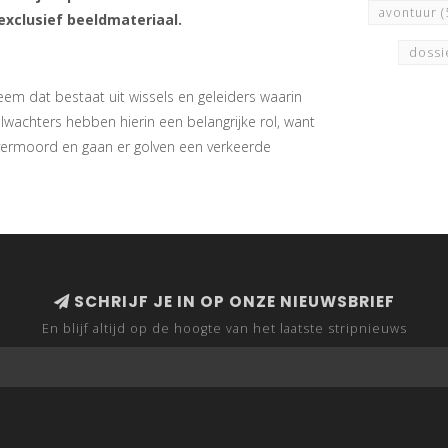
avontuur
(
exclusief beeldmateriaal.
doss
eem dat bestaat uit wissels en geleiders waarin
wachters hebben hierin een belangrijke rol, want
vermoord en gaan er golven een verkeerde
SCHRIJF JE IN OP ONZE NIEUWSBRIEF
En blijf altijd op de hoogte van het laatste stripnieuws