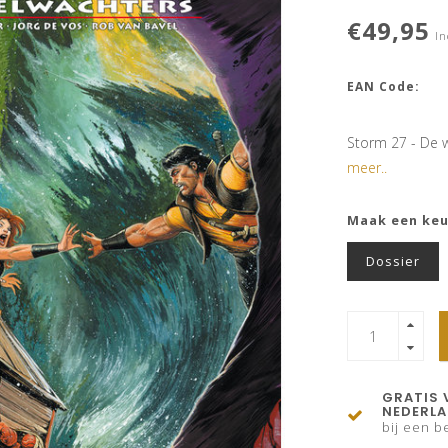
€49,95
In
EAN Code:
Storm 27 - De w
meer..
Maak een ke
Dossier
GRATIS 
NEDERL
bij een be