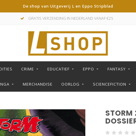
De shop van Uitgeverij L en Eppo Stripblad
GRATIS VERZENDING IN NEDERLAND VANAF €25
DITIES
CRIME
EDUCATIEF
EPPO
FANTASY
ANGA
MERCHANDISE
OORLOG
SCIENCEFICTION
STORM 
DOSSIE