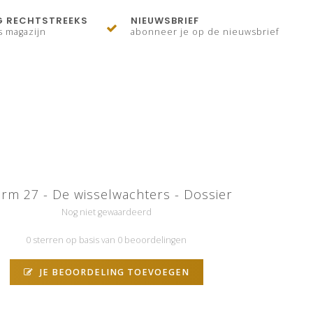
G RECHTSTREEKS
NIEUWSBRIEF
s magazijn
abonneer je op de nieuwsbrief
orm 27 - De wisselwachters - Dossier
Nog niet gewaardeerd
0 sterren op basis van 0 beoordelingen
JE BEOORDELING TOEVOEGEN