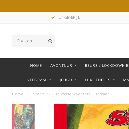
UITGEVERIJ L
HOME
AVONTUUR
BEURS / LOCKDOWN E
INTEGRAAL
JEUGD
LUXE EDITIES
M
Home
/
Storm 27 - De wisselwachters - Dossier