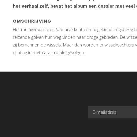
het verhaal zelf, bevat het album een dossier met veel 
OMSCHRIJVING
Het multiversum van Pandarve kent een uitgekiend irrigatiesyst
reizende golven hun weg vinden naar droge gebieden. De wissel
zij bemannen de wissels. Maar dan worden er wisselwachters 
richting in met catastrofale gevolgen.