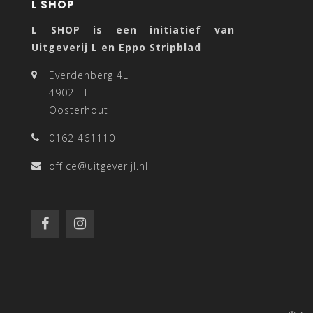
L SHOP
L SHOP is een initiatief van
Uitgeverij L en Eppo Stripblad
Everdenberg 4L
4902 TT
Oosterhout
0162 461110
office@uitgeverijl.nl