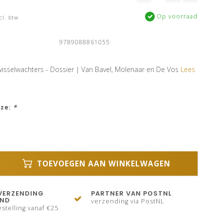
Op voorraad
cl. btw
9789088861055
isselwachters - Dossier | Van Bavel, Molenaar en De Vos
Lees
uze:
*
TOEVOEGEN AAN WINKELWAGEN
VERZENDING
PARTNER VAN POSTNL
AND
verzending via PostNL
stelling vanaf €25