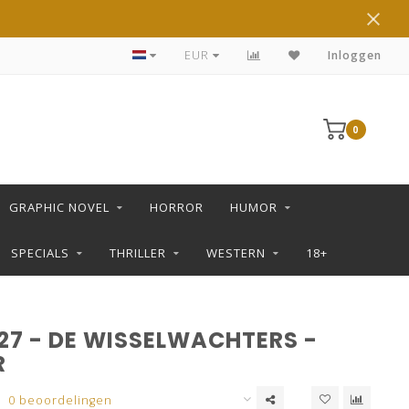
DE LEUKSTE STRIPS KOOP JE IN DE L SHOP
EUR
Inloggen
0
GRAPHIC NOVEL
HORROR
HUMOR
SPECIALS
THRILLER
WESTERN
18+
27 - DE WISSELWACHTERS -
R
0 beoordelingen