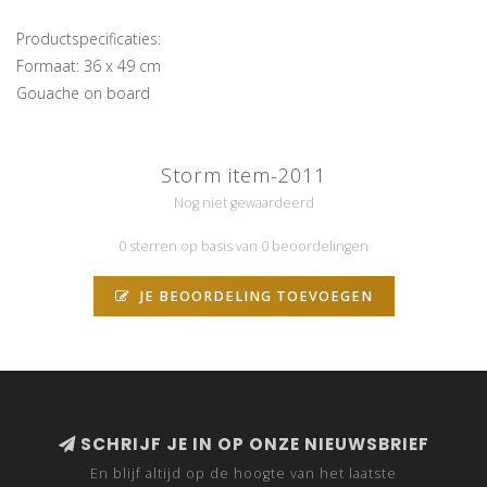
Productspecificaties:
Formaat: 36 x 49 cm
Gouache on board
Storm item-2011
Nog niet gewaardeerd
0 sterren op basis van 0 beoordelingen
JE BEOORDELING TOEVOEGEN
SCHRIJF JE IN OP ONZE NIEUWSBRIEF
En blijf altijd op de hoogte van het laatste