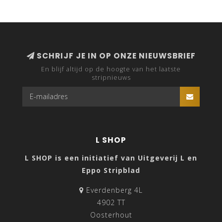
SCHRIJF JE IN OP ONZE NIEUWSBRIEF
En blijf altijd op de hoogte van het laatste
stripnieuws
L SHOP
L SHOP is een initiatief van Uitgeverij L en
Eppo Stripblad
Everdenberg 4L
4902 TT
Oosterhout