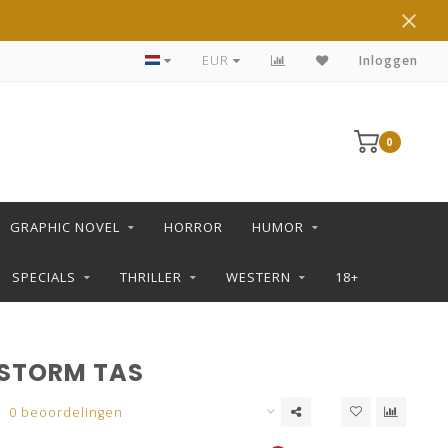
DE LEUKSTE STRIPS KOOP JE IN DE L SHOP
EUR
Inloggen
0
GRAPHIC NOVEL
HORROR
HUMOR
SPECIALS
THRILLER
WESTERN
18+
 STORM TAS
0 beoordelingen