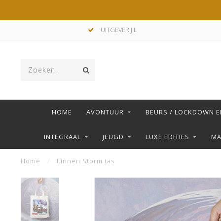
UITGEVERIJ L
HOME
AVONTUUR
BEURS / LOCKDOWN E
INTEGRAAL
JEUGD
LUXE EDITIES
M
Home
/
Linnen Storm tas