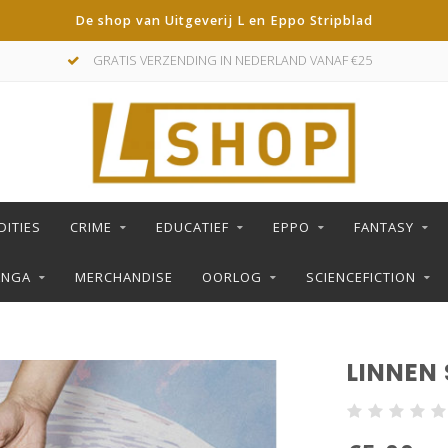
De shop van Uitgeverij L en Eppo Stripblad
GRATIS VERZENDING IN NEDERLAND VANAF €25
DITIES
CRIME
EDUCATIEF
EPPO
FANTASY
ANGA
MERCHANDISE
OORLOG
SCIENCEFICTION
LINNEN