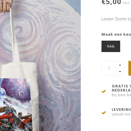
€5,00
Incl.
Linnen Storm 
Maak een ke
TAS
GRATIS 
NEDERL
bij een be
LEVERIN
vanuit on