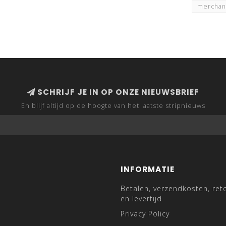
mercha
SCHRIJF JE IN OP ONZE NIEUWSBRIEF
En blijf altijd op de hoogte van het laatste stripnieuws
INFORMATIE
Betalen, verzendkosten, ret
en levertijd
Privacy Policy