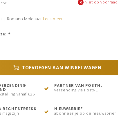
Niet op voorraad
 btw
tas | Romano Molenaar
Lees meer..
uze:
*
TOEVOEGEN AAN WINKELWAGEN
VERZENDING
PARTNER VAN POSTNL
AND
verzending via PostNL
stelling vanaf €25
G RECHTSTREEKS
NIEUWSBRIEF
s magazijn
abonneer je op de nieuwsbrief