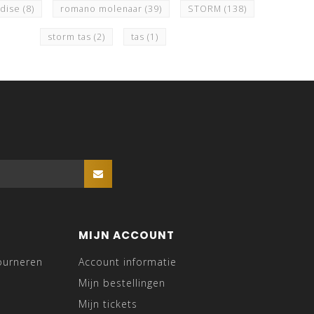
ndise
(8)
romano molenaar
(39)
STORM
(138)
storm tas
(2)
tas
(1)
MIJN ACCOUNT
ourneren
Account informatie
Mijn bestellingen
Mijn tickets