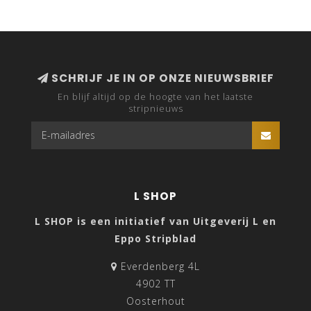
SCHRIJF JE IN OP ONZE NIEUWSBRIEF
En blijf altijd op de hoogte van het laatste
stripnieuws
L SHOP
L SHOP is een initiatief van Uitgeverij L en
Eppo Stripblad
Everdenberg 4L
4902 TT
Oosterhout