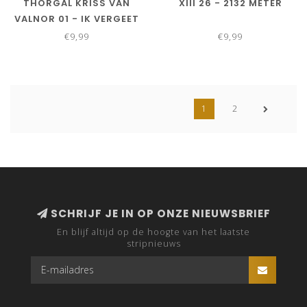
THORGAL KRISS VAN
XIII 26 - 2132 METER
VALNOR 01 - IK VERGEET
NIETS!
€9,99
€9,99
1
2
SCHRIJF JE IN OP ONZE NIEUWSBRIEF
En blijf altijd op de hoogte van het laatste
stripnieuws