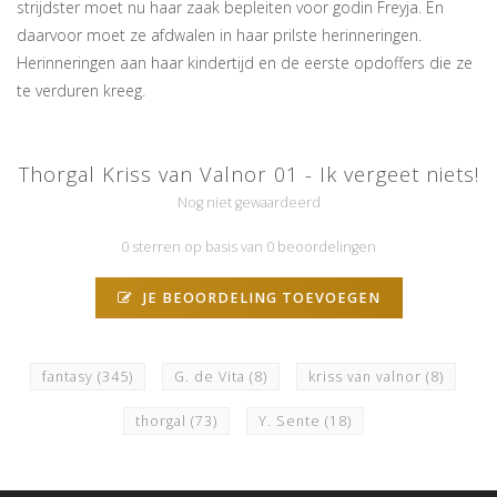
strijdster moet nu haar zaak bepleiten voor godin Freyja. En
daarvoor moet ze afdwalen in haar prilste herinneringen.
Herinneringen aan haar kindertijd en de eerste opdoffers die ze
te verduren kreeg.
Thorgal Kriss van Valnor 01 - Ik vergeet niets!
Nog niet gewaardeerd
0 sterren op basis van 0 beoordelingen
JE BEOORDELING TOEVOEGEN
fantasy
(345)
G. de Vita
(8)
kriss van valnor
(8)
thorgal
(73)
Y. Sente
(18)