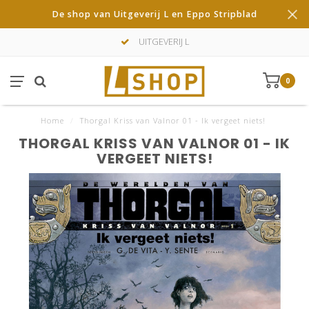
De shop van Uitgeverij L en Eppo Stripblad
UITGEVERIJ L
0
Home
/
Thorgal Kriss van Valnor 01 - Ik vergeet niets!
THORGAL KRISS VAN VALNOR 01 - IK
VERGEET NIETS!