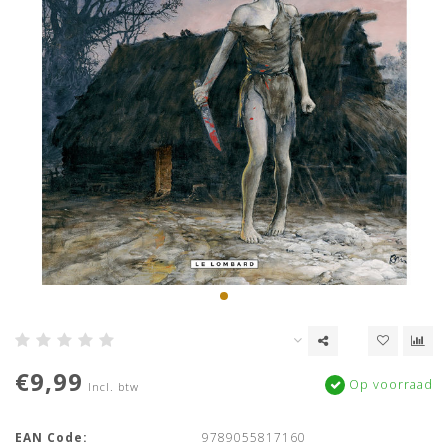
€9,99
Op voorraad
Incl. btw
EAN Code:
9789055817160