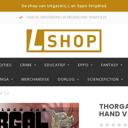
De shop van Uitgeverij L en Eppo Stripblad
GRATIS VERZENDING IN NEDERLAND VANAF €25
DITIES
CRIME
EDUCATIEF
EPPO
FANTASY
ANGA
MERCHANDISE
OORLOG
SCIENCEFICTION
d Tyr
THORGA
HAND V