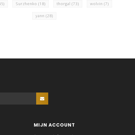
45)
Surzhenko
(18)
thorgal
(73)
wolvin
(7)
yann
(28)
MIJN ACCOUNT