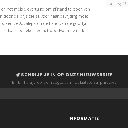
fantasy
(3
t en het meisje overtuigd om afstand te doen van
n door de prijs die ze voor haar bevrijding moet
robeert ze Azzalepstön de hand van de god Tyr
t. Maar daarmee tekent ze het doodvonnis van de
SCHRIJF JE IN OP ONZE NIEUWSBRIEF
En blijf altijd op de hoogte van het laatste stripnieuws
INFORMATIE