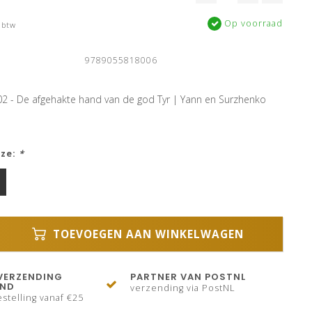
Op voorraad
 btw
9789055818006
02 - De afgehakte hand van de god Tyr | Yann en Surzhenko
uze:
*
TOEVOEGEN AAN WINKELWAGEN
VERZENDING
PARTNER VAN POSTNL
AND
verzending via PostNL
stelling vanaf €25