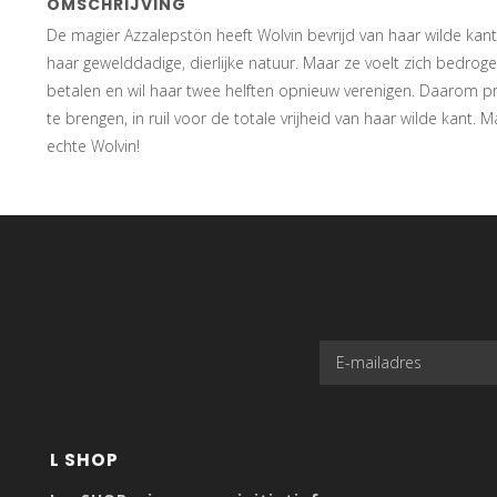
OMSCHRIJVING
De magiër Azzalepstön heeft Wolvin bevrijd van haar wilde kan
haar gewelddadige, dierlijke natuur. Maar ze voelt zich bedroge
betalen en wil haar twee helften opnieuw verenigen. Daarom p
te brengen, in ruil voor de totale vrijheid van haar wilde kan
echte Wolvin!
L SHOP