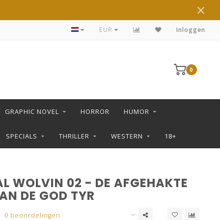
DE LEUKSTE STRIPS KOOP JE IN DE L SHOP
EUR
Inloggen
0
GRAPHIC NOVEL
HORROR
HUMOR
SPECIALS
THRILLER
WESTERN
18+
L WOLVIN 02 - DE AFGEHAKTE
AN DE GOD TYR
0 beoordelingen