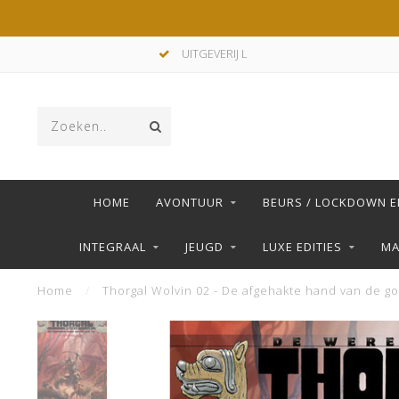
UITGEVERIJ L
HOME
AVONTUUR
BEURS / LOCKDOWN E
INTEGRAAL
JEUGD
LUXE EDITIES
M
Home
/
Thorgal Wolvin 02 - De afgehakte hand van de go