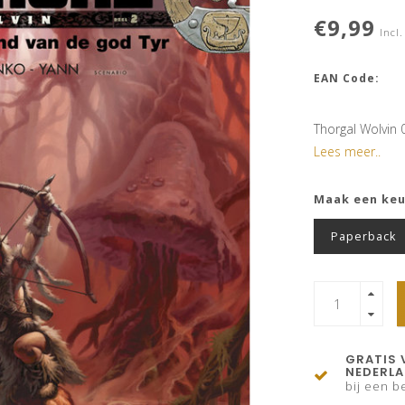
€9,99
Incl.
EAN Code:
Thorgal Wolvin 
Lees meer..
Maak een ke
Paperback
GRATIS 
NEDERL
bij een be