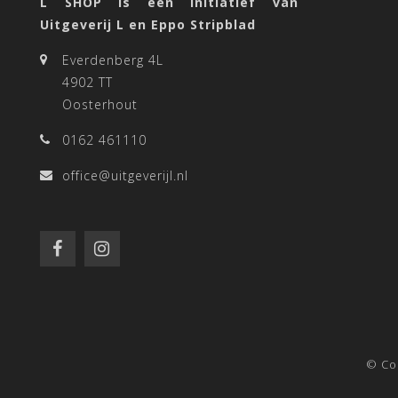
L SHOP is een initiatief van
Uitgeverij L en Eppo Stripblad
Everdenberg 4L
4902 TT
Oosterhout
0162 461110
office@uitgeverijl.nl
© Co