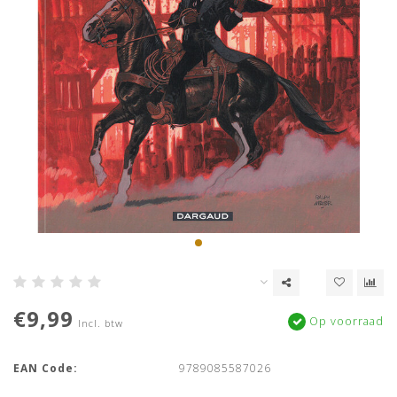
€9,99
Op voorraad
Incl. btw
EAN Code:
9789085587026