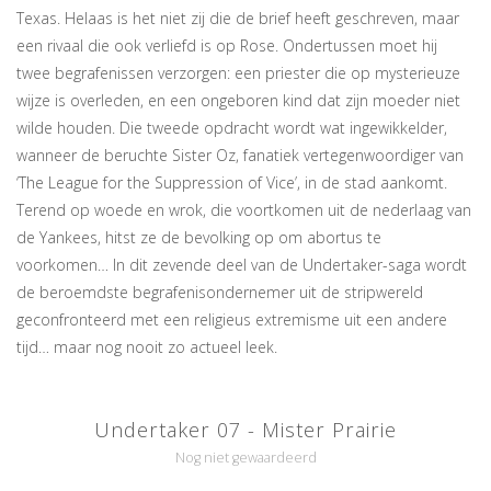
Texas. Helaas is het niet zij die de brief heeft geschreven, maar
een rivaal die ook verliefd is op Rose. Ondertussen moet hij
twee begrafenissen verzorgen: een priester die op mysterieuze
wijze is overleden, en een ongeboren kind dat zijn moeder niet
wilde houden. Die tweede opdracht wordt wat ingewikkelder,
wanneer de beruchte Sister Oz, fanatiek vertegenwoordiger van
‘The League for the Suppression of Vice’, in de stad aankomt.
Terend op woede en wrok, die voortkomen uit de nederlaag van
de Yankees, hitst ze de bevolking op om abortus te
voorkomen… In dit zevende deel van de Undertaker-saga wordt
de beroemdste begrafenisondernemer uit de stripwereld
geconfronteerd met een religieus extremisme uit een andere
tijd… maar nog nooit zo actueel leek.
Undertaker 07 - Mister Prairie
Nog niet gewaardeerd