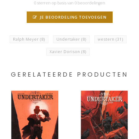
0 sterren op basis van 0 beoordelingen
JE BEOORDELING TOEVOEGEN
Ralph Meyer
(8)
Undertaker
(8)
western
(31)
Xavier Dorison
(8)
GERELATEERDE PRODUCTEN