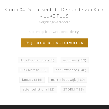
Storm 04 De Tussentijd - De ruimte van Klein
- LUXE PLUS
Nog niet gewaardeerd
0 sterren op basis van 0 beoordelingen
JE BEOORDELING TOEVOEGEN
Apri Kusbiantoro
(11)
avontuur
(519)
Dick Matena
(36)
don lawrence
(148)
fantasy
(345)
martin lodewijk
(169)
sciencefiction
(182)
STORM
(138)