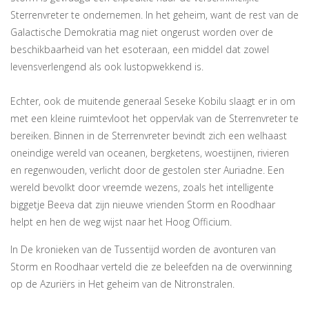
Sterrenvreter te ondernemen. In het geheim, want de rest van de
Galactische Demokratia mag niet ongerust worden over de
beschikbaarheid van het esoteraan, een middel dat zowel
levensverlengend als ook lustopwekkend is.
Echter, ook de muitende generaal Seseke Kobilu slaagt er in om
met een kleine ruimtevloot het oppervlak van de Sterrenvreter te
bereiken. Binnen in de Sterrenvreter bevindt zich een welhaast
oneindige wereld van oceanen, bergketens, woestijnen, rivieren
en regenwouden, verlicht door de gestolen ster Auriadne. Een
wereld bevolkt door vreemde wezens, zoals het intelligente
biggetje Beeva dat zijn nieuwe vrienden Storm en Roodhaar
helpt en hen de weg wijst naar het Hoog Officium.
In De kronieken van de Tussentijd worden de avonturen van
Storm en Roodhaar verteld die ze beleefden na de overwinning
op de Azuriërs in Het geheim van de Nitronstralen.