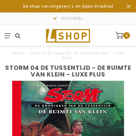
De shop van Uitgeverij L en Eppo Stripblad
UITGEVERIJ L
0
Home
/
Storm 04 De Tussentijd - De ruimte van Klein - LUXE
PLUS
STORM 04 DE TUSSENTIJD - DE RUIMTE
VAN KLEIN - LUXE PLUS