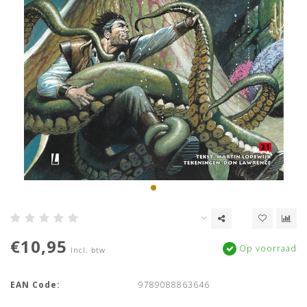
€10,95
Op voorraad
Incl. btw
EAN Code:
9789088863646