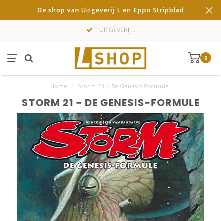
De shop van Uitgeverij L en Eppo Stripblad
UITGEVERIJ L
0
Home
/
Storm 21 - De Genesis-Formule
STORM 21 - DE GENESIS-FORMULE